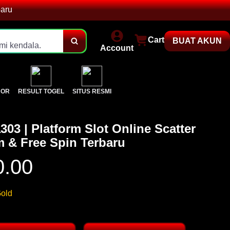
baru
f.
Cart
ami kendala.
BUAT AKUN
Account
n.
gkah yang berbelit.
COR
RESULT TOGEL
SITUS RESMI
i.
303 | Platform Slot Online Scatter
, dan pilihan permainan
m & Free Spin Terbaru
 spin yang lebih
0.00
dah dipahami. Didukung
old
tif, dan desain mobile-
ang mengutamakan