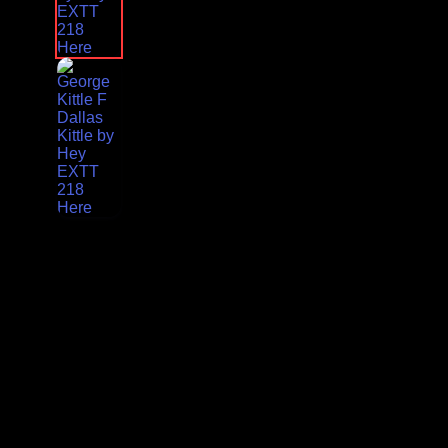
kenyamanan akses, varias